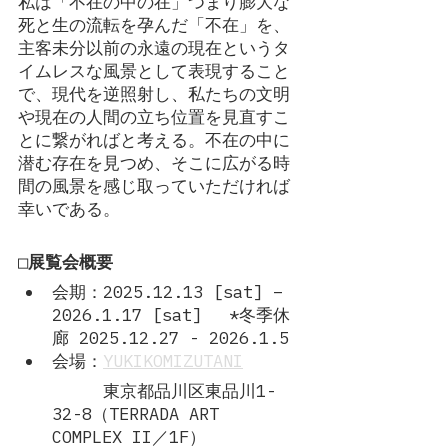
私は「不在の中の在」つまり膨大な
死と生の流転を孕んだ「不在」を、
主客未分以前の永遠の現在というタ
イムレスな風景として表現すること
で、現代を逆照射し、私たちの文明
や現在の人間の立ち位置を見直すこ
とに繋がればと考える。不在の中に
潜む存在を見つめ、そこに広がる時
間の風景を感じ取っていただければ
幸いである。
□展覧会概要
会期：2025.12.13 [sat] – 
2026.1.17 [sat]　 *冬季休
廊 2025.12.27 - 2026.1.5
会場：
YUKIKOMIZUTANI
　　　東京都品川区東品川1-
32-8（TERRADA ART 
COMPLEX II／1F） 