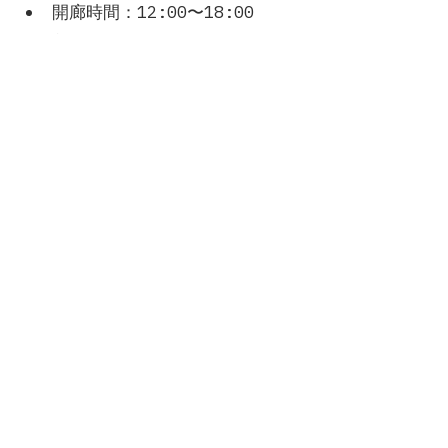
開廊時間：12:00〜18:00 
入場料：無料
本展では、初日 12月13日（土）に
文筆家／ゲーム作家の 山本貴光 さ
んとのクロストーク（15:00〜
16:00）およびオープニングレセプ
ション（16:00〜18:00）を予定し
ています。詳しくはギャラリー公式
サイトをご確認ください。
【TALK EVENT】クロストーク 釘町
彰 × 山本貴光 
皆さまのお越しを心よりお待ちして
おります。