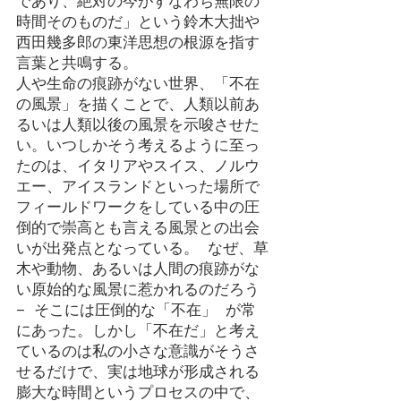
であり、絶対の今がすなわち無限の
時間そのものだ」という鈴木大拙や
西田幾多郎の東洋思想の根源を指す
言葉と共鳴する。
人や生命の痕跡がない世界、「不在
の風景」を描くことで、人類以前あ
るいは人類以後の風景を示唆させた
い。いつしかそう考えるように至っ
たのは、イタリアやスイス、ノルウ
エー、アイスランドといった場所で
フィールドワークをしている中の圧
倒的で崇高とも言える風景との出会
いが出発点となっている。 なぜ、草
木や動物、あるいは人間の痕跡がな
い原始的な風景に惹かれるのだろう 
– そこには圧倒的な「不在」 が常
にあった。しかし「不在だ」と考え
ているのは私の小さな意識がそうさ
せるだけで、実は地球が形成される
膨大な時間というプロセスの中で、