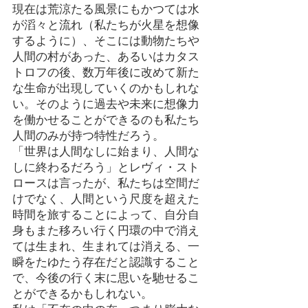
現在は荒涼たる風景にもかつては水
が滔々と流れ（私たちが火星を想像
するように）、そこには動物たちや
人間の村があった、あるいはカタス
トロフの後、数万年後に改めて新た
な生命が出現していくのかもしれな
い。そのように過去や未来に想像力
を働かせることができるのも私たち
人間のみが持つ特性だろう。
「世界は人間なしに始まり、人間な
しに終わるだろう」とレヴィ・スト
ロースは言ったが、私たちは空間だ
けでなく、人間という尺度を超えた
時間を旅することによって、自分自
身もまた移ろい行く円環の中で消え
ては生まれ、生まれては消える、一
瞬をたゆたう存在だと認識すること
で、今後の行く末に思いを馳せるこ
とができるかもしれない。