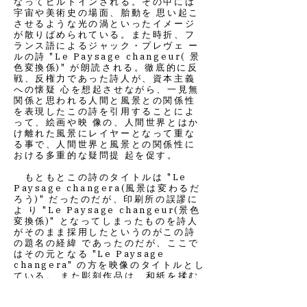
なってビルトインされる。その中には
宇宙や美術史の場面、胎動を 思い起こ
させるような光の渦といったイメージ
が散りばめられている。また時折、フ
ランス語によるジャック・プレヴェ ー
ルの詩 "Le Paysage changeur( 景
色変換係)" が朗読される。徹底的に反
戦、反権力であった詩人が、資本主義
への懐疑 心を想起させながら、一見無
関係と思われる人間と風景との関係性
を表現したこの詩を引用することによ
って、絵画や映 像の、人間世界とはか
け離れた風景にレイヤーとなって重な
る事で、人間世界と風景との関係性に
おける多重的な疑問提 起を促す。
もともとこの詩のタイトルは "Le
Paysage changera(風景は変わるだ
ろう)" だったのだが、印刷所の誤謬に
よ り "Le Paysage changeur(景色
変換係)" となってしまったものを詩人
がそのまま採用したというのがこの詩
の題名の経緯 であったのだが、ここで
はその元となる "Le Paysage
changera" の方を映像のタイトルとし
ている。 また彫刻作品は、和紙を揉む
ことによってできたランダムな形をス
キャンした後にさらにコンピュータ上