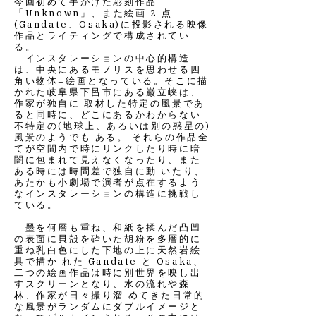
今回初めて手がけた彫刻作品
「Unknown」、また絵画 2 点
(Gandate、Osaka)に投影される映像
作品とライティングで構成されてい
る。
インスタレーションの中心的構造
は、中央にあるモノリスを思わせる四
角い物体=絵画となっている。そこに描
かれた岐阜県下呂市にある巌立峡は、
作家が独自に 取材した特定の風景であ
ると同時に、どこにあるかわからない
不特定の(地球上、あるいは別の惑星の)
風景のようでも ある。 それらの作品全
てが空間内で時にリンクしたり時に暗
闇に包まれて見えなくなったり、また
ある時には時間差で独自に動 いたり、
あたかも小劇場で演者が点在するよう
なインスタレーションの構造に挑戦し
ている。
墨を何層も重ね、和紙を揉んだ凸凹
の表面に貝殻を砕いた胡粉を多層的に
重ね乳白色にした下地の上に天然岩絵
具で描か れた Gandate と Osaka、
二つの絵画作品は時に別世界を映し出
すスクリーンとなり、水の流れや森
林、作家が日々撮り溜 めてきた日常的
な風景がランダムにダブルイメージと