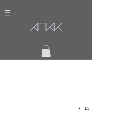
Things to Come
Gandate:480x480x166cm Osaka:260x194x105.7cm Video:“paysage changera”(collaboration w
1/5