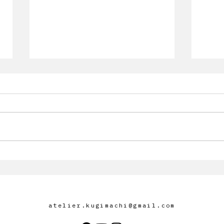
「釘町彰 個展 ― Absentia –
東美
不在の風景 –」開催のお知ら
のお
せ
atelier.kugimachi@gmail.com