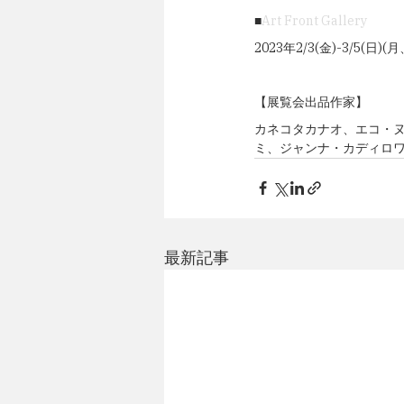
■
Art Front Gallery 
2023年2/3(金)-3/5(日)
【展覧会出品作家】
カネコタカナオ、エコ・
ミ、ジャンナ・カディロ
最新記事