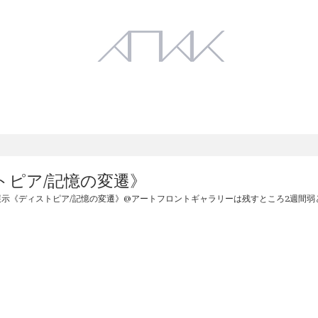
Works
Exhibition
トピア/記憶の変遷》
示《ディストピア/記憶の変遷》@アートフロントギャラリーは残すところ2週間弱