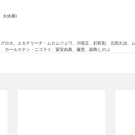
(月、火休廊)
ヌグロホ、エカテリーナ・ムロムツェワ、川俣正、釘町彰、元田久治、
ワ、カールステン・ニコライ、冨安由真、藤堂、副島しのぶ