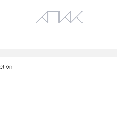
Works
Exhibition
ction