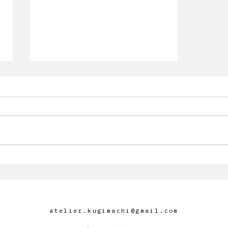
A FORCE DE REGARDER AU
LIEU DE VOIR – Catalogue
d’exposition
atelier.kugimachi@gmail.com