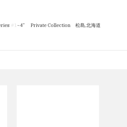
ries 
#1
~4” 　Private Collection　松島,北海道