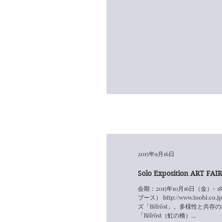
2015年9月16日
Solo Exposition ART FAIR
会期：2015年10月16日（金）
ブース） http://www.toobi.
ズ「Bifröst」。多様性と共
「Bifröst（虹の橋）...