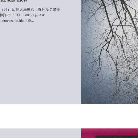
1月3日（月） 広島天満屋八丁堀ビル７階美
22 / TEL：082-246-5111
obori/saiji.html ※...