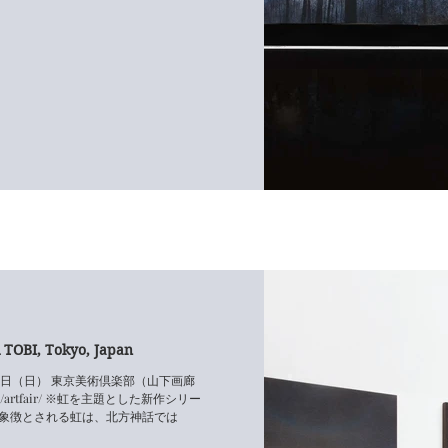
 TOBI, Tokyo, Japan
- 18日（日） 東京美術倶楽部（山下画廊
co.jp/artfair/ ※虹を主題とした新作シリー
存の象徴とされる虹は、北方神話では