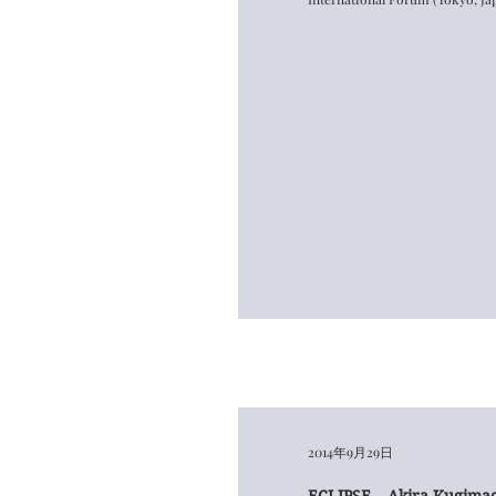
2014年9月29日
ECLIPSE – Akira Kugimac