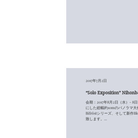
2017年7月2日
“Solo Exposition” Nihonb
会期：2017年8月2日（水）-
にした総幅約10mのパノラマ大作「R
Bifröstシリーズ、そして新作B
致します。...