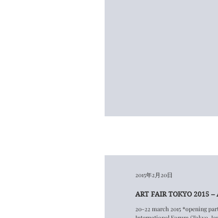
2015年2月20日
ART FAIR TOKYO 2015 – A
20-22 march 2015 *opening party: 19 march 2015 18:00-21:00 Tokyo
International Forum (Tokyo, Japo