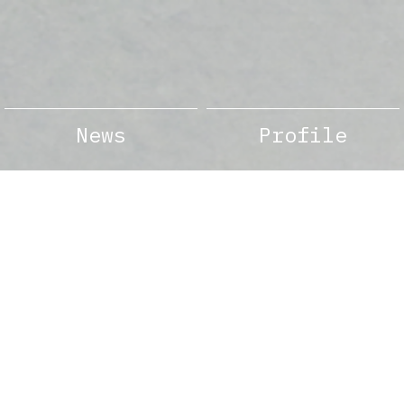
News
Profile