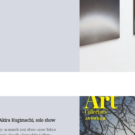
kira Kugimachi, solo show
n) / booth : Yamashita Gallery...