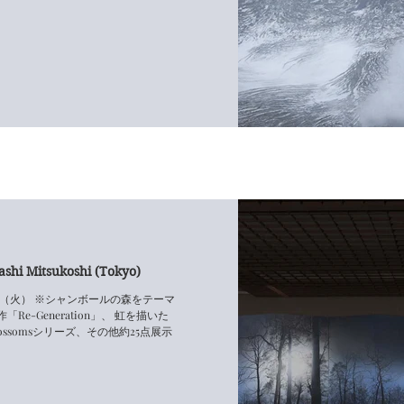
ashi Mitsukoshi (Tokyo)
 8日（火） ※シャンボールの森をテーマ
e-Generation」、 虹を描いた
lossomsシリーズ、その他約25点展示