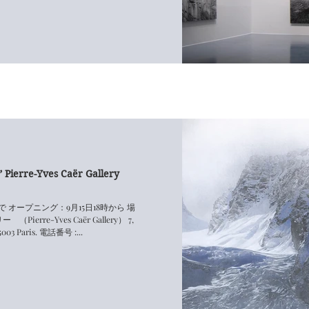
” Pierre-Yves Caër Gallery
で オープニング：9月15日18時から 場
erre-Yves Caër Gallery） 7,
5003 Paris. 電話番号 :...