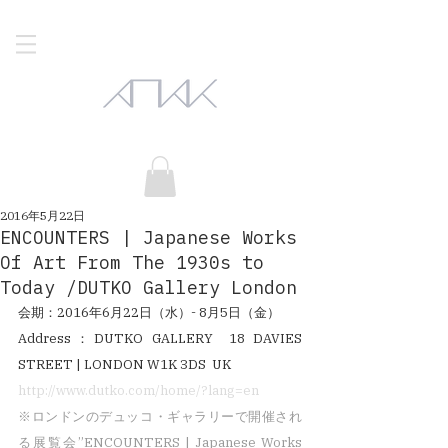
2016年5月22日
ENCOUNTERS | Japanese Works
Of Art From The 1930s to
Today /DUTKO Gallery London
会期：2016年6月22日（水）- 8月5日（金）
Address：DUTKO GALLERY  18 DAVIES 
STREET | LONDON W1K 3DS  UK
http://www.dutko.com/home/?lang=en
※ロンドンのデュッコ・ギャラリーで開催され
る展覧会”ENCOUNTERS | Japanese Works 