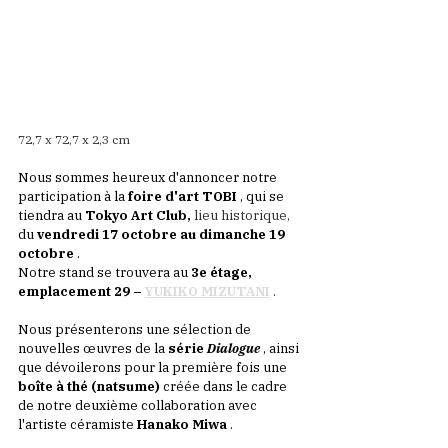
72,7 x 72,7 x 2,3 cm
Nous sommes heureux d'annoncer notre 
participation à la
foire d'art TOBI
, qui se 
tiendra au
Tokyo Art Club,
 lieu historique, 
du
vendredi 17 octobre au dimanche 19 
octobre
.
Notre stand se trouvera au
3e étage, 
emplacement 29 –
YUKIKO MIZUTANI
.
Nous présenterons une sélection de 
nouvelles œuvres de la
série
Dialogue
, ainsi 
que dévoilerons pour la première fois une
boîte à thé (natsume)
créée dans le cadre 
de notre deuxième collaboration avec 
l'artiste céramiste
Hanako Miwa
.