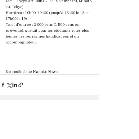
Lieu : Tokyo Art Club (6-19-15 Shinbashi, Minato-
ku, Tokyo)
Horaires : 10h00-19h00 (jusqu'à 18h00 le 18 et 
17h00 le 19)
Tarif d'entrée : 2 000 yens (1 500 yens en 
prévente), gratuit pour les étudiants et les plus 
jeunes, les personnes handicapées et un 
accompagnateur.
Ustensile à thé
Hanako Miwa
Voir tout
Posts récents