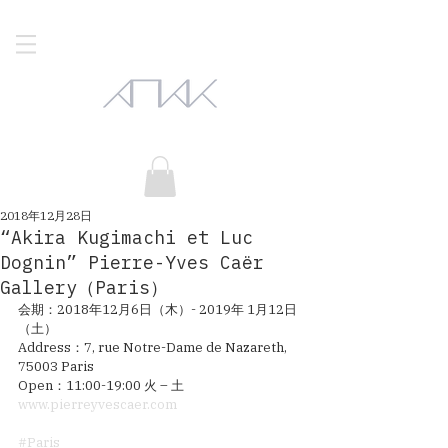
2018年12月28日
“Akira Kugimachi et Luc
Dognin” Pierre-Yves Caër
Gallery（Paris）
会期：2018年12月6日（木）- 2019年 1月12日
（土）
Address：7, rue Notre-Dame de Nazareth, 
75003 Paris
Open：11:00-19:00 火 – 土
www.pierreyvescaer.com
#Paris