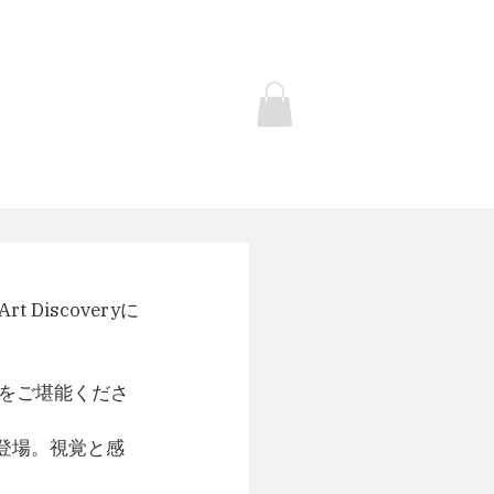
Contact
商品ページ
iscoveryに
をご堪能くださ
登場。視覚と感