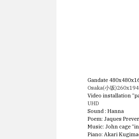
Gandate 480x480x16
Osaka(小坂)260x
Video installation “
UHD
Sound : Hanna
Poem: Jaques Prever
Music: John cage “in
Piano: Akari Kugima